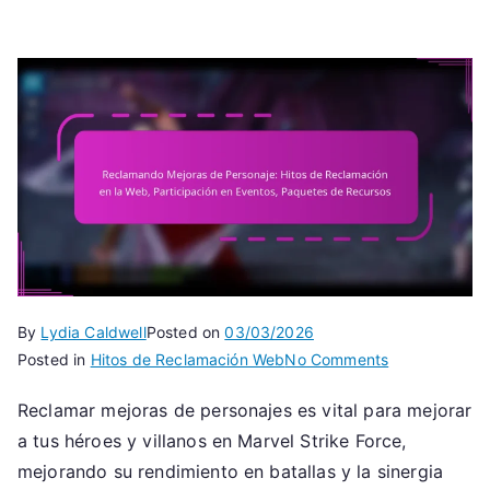
By
Lydia Caldwell
Posted on
03/03/2026
on
Posted in
Hitos de Reclamación Web
No Comments
Reclamando
Reclamar mejoras de personajes es vital para mejorar
Mejoras
a tus héroes y villanos en Marvel Strike Force,
de
Personaje:
mejorando su rendimiento en batallas y la sinergia