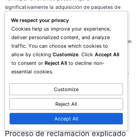
significativamente la adquisición de paquetes de
recursos. Muchos juegos recompensan a los
We respect your privacy
jugadores con paquetes exclusivos por completar
Cookies help us improve your experience,
tareas o desafíos específicos del evento. Esto no
deliver personalized content, and analyze
solo proporciona recursos valiosos, sino que también
traffic. You can choose which cookies to
fomenta un sentido de comunidad y competencia
allow by clicking
Customize
. Click
Accept All
entre los jugadores.
to consent or
Reject All
to decline non-
essential cookies.
Involucrarse en eventos también puede desbloquear
contenido y recompensas adicionales que no están
Customize
disponibles a través de la jugabilidad regular. Los
jugadores deben participar activamente en estos
Reject All
eventos para aprovechar al máximo las
oportunidades presentadas.
Accept All
Proceso de reclamación explicado