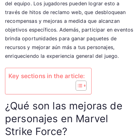
Hitos
del equipo. Los jugadores pueden lograr esto a
de
través de hitos de reclamo web, que desbloquean
Reclamación
recompensas y mejoras a medida que alcanzan
en
objetivos específicos. Además, participar en eventos
la
brinda oportunidades para ganar paquetes de
Web,
recursos y mejorar aún más a tus personajes,
Participación
enriqueciendo la experiencia general del juego.
en
Eventos,
Paquetes
Key sections in the article:
de
Recursos
¿Qué son las mejoras de
personajes en Marvel
Strike Force?