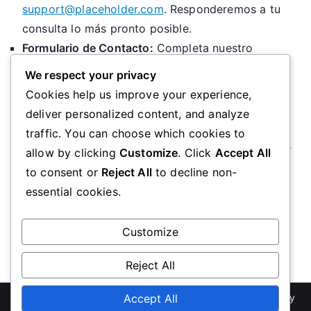
support@placeholder.com
. Responderemos a tu
consulta lo más pronto posible.
Formulario de Contacto:
Completa nuestro
formulario de contacto
en línea. Asegúrate de
We respect your privacy
proporcionar toda la información necesaria para
Cookies help us improve your experience,
que podamos ayudarte de manera efectiva.
deliver personalized content, and analyze
Redes Sociales:
Síguenos en nuestras redes
traffic. You can choose which cookies to
sociales para estar al tanto de las últimas noticias
allow by clicking
Customize
. Click
Accept All
y actualizaciones. Puedes encontrarnos en:
to consent or
Reject All
to decline non-
essential cookies.
Facebook
Customize
Reject All
Copyright © 2026
ultramarexpressevents.com
Accept All
. Powered by