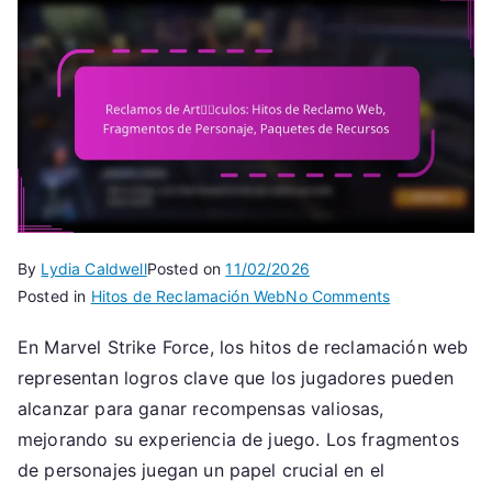
By
Lydia Caldwell
Posted on
11/02/2026
on
Posted in
Hitos de Reclamación Web
No Comments
Reclamos
En Marvel Strike Force, los hitos de reclamación web
de
representan logros clave que los jugadores pueden
Artículos:
Hitos
alcanzar para ganar recompensas valiosas,
de
mejorando su experiencia de juego. Los fragmentos
Reclamo
de personajes juegan un papel crucial en el
Web,