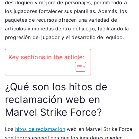
desbloqueo y mejora de personajes, permitiendo a
Fragmentos
los jugadores fortalecer sus plantillas. Además, los
de
paquetes de recursos ofrecen una variedad de
Personaje,
artículos y monedas dentro del juego, facilitando la
Paquetes
progresión del jugador y el desarrollo del equipo.
de
Recursos
Key sections in the article:
¿Qué son los hitos de
reclamación web en
Marvel Strike Force?
Los
hitos de reclamación
web en Marvel Strike Force
son logros específicos que los jugadores pueden