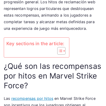
progresión general. Los hitos de reclamación web
la
representan logros particulares que desbloquean
Web,
estas recompensas, animando a los jugadores a
Mejoras
completar tareas y alcanzar metas definidas para
de
una experiencia de juego más enriquecedora.
Personajes,
Artículos
de
Key sections in the article:
Equipo
¿Qué son las recompensas
por hitos en Marvel Strike
Force?
Las
recompensas por hitos
en Marvel Strike Force
son incentivos que los jugadores obtienen al