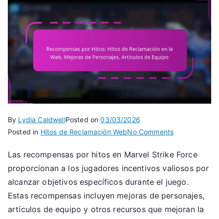
By
Lydia Caldwell
Posted on
03/03/2026
on
Posted in
Hitos de Reclamación Web
No Comments
Recompensas
Las recompensas por hitos en Marvel Strike Force
por
proporcionan a los jugadores incentivos valiosos por
Hitos:
Hitos
alcanzar objetivos específicos durante el juego.
de
Estas recompensas incluyen mejoras de personajes,
Reclamación
artículos de equipo y otros recursos que mejoran la
en