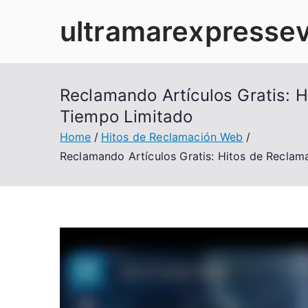
Skip
ultramarexpresse
to
content
Reclamando Artículos Gratis: 
Tiempo Limitado
Home
Hitos de Reclamación Web
Reclamando Artículos Gratis: Hitos de Reclam