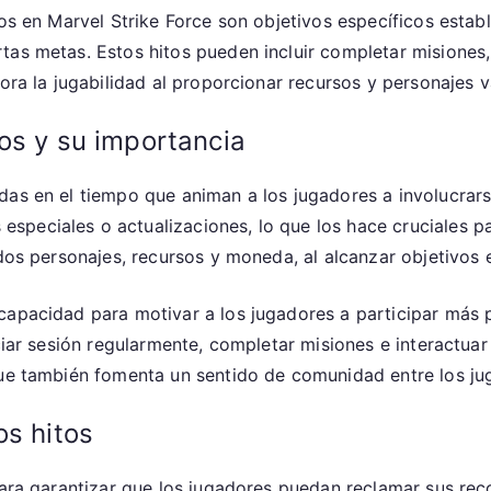
Limitado
itos en Marvel Strike Force son objetivos específicos est
tas metas. Estos hitos pueden incluir completar misiones
jora la jugabilidad al proporcionar recursos y personajes v
os y su importancia
das en el tiempo que animan a los jugadores a involucrar
speciales o actualizaciones, lo que los hace cruciales 
idos personajes, recursos y moneda, al alcanzar objetivos 
capacidad para motivar a los jugadores a participar más 
ciar sesión regularmente, completar misiones e interactuar
que también fomenta un sentido de comunidad entre los ju
os hitos
 para garantizar que los jugadores puedan reclamar sus r