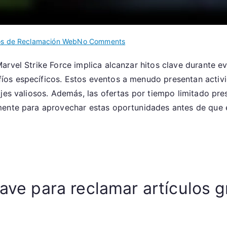
on
os de Reclamación Web
No Comments
Reclamando
arvel Strike Force implica alcanzar hitos clave durante 
Artículos
os específicos. Estos eventos a menudo presentan activi
Gratis:
Hitos
jes valiosos. Además, las ofertas por tiempo limitado pre
de
mente para aprovechar estas oportunidades antes de que 
Reclamación
en
la
Web,
Eventos
Promocionales,
lave para reclamar artículos 
Ofertas
por
Tiempo