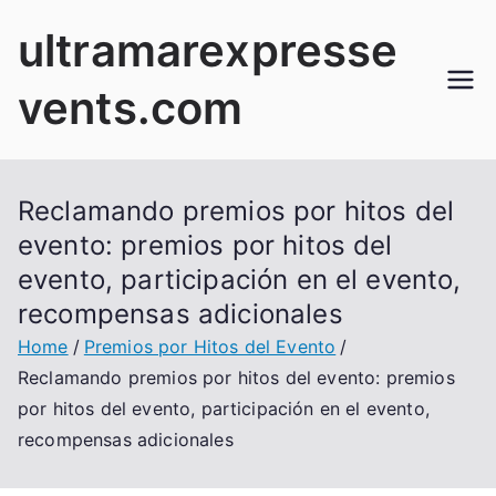
Skip
ultramarexpresse
to
content
vents.com
Reclamando premios por hitos del
evento: premios por hitos del
evento, participación en el evento,
recompensas adicionales
Home
Premios por Hitos del Evento
Reclamando premios por hitos del evento: premios
por hitos del evento, participación en el evento,
recompensas adicionales