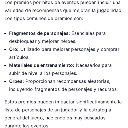
Los premios por hitos de eventos pueden incluir una
variedad de recompensas que mejoran la jugabilidad.
Los tipos comunes de premios son:
Fragmentos de personajes:
Esenciales para
desbloquear y mejorar héroes.
Oro:
Utilizado para mejorar personajes y comprar
artículos.
Materiales de entrenamiento:
Necesarios para
subir de nivel a los personajes.
Orbes:
Proporcionan recompensas aleatorias,
incluyendo fragmentos de personajes y recursos.
Estos premios pueden impactar significativamente la
lista de personajes de un jugador y la estrategia
general del juego, haciéndolos muy buscados
durante los eventos.