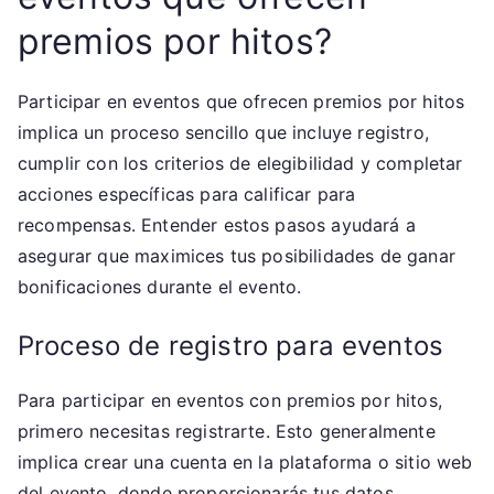
premios por hitos?
Participar en eventos que ofrecen premios por hitos
implica un proceso sencillo que incluye registro,
cumplir con los criterios de elegibilidad y completar
acciones específicas para calificar para
recompensas. Entender estos pasos ayudará a
asegurar que maximices tus posibilidades de ganar
bonificaciones durante el evento.
Proceso de registro para eventos
Para participar en eventos con premios por hitos,
primero necesitas registrarte. Esto generalmente
implica crear una cuenta en la plataforma o sitio web
del evento, donde proporcionarás tus datos