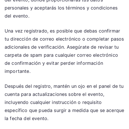
personales y aceptarás los términos y condiciones
del evento.
Una vez registrado, es posible que debas confirmar
tu dirección de correo electrónico o completar pasos
adicionales de verificación. Asegúrate de revisar tu
carpeta de spam para cualquier correo electrónico
de confirmación y evitar perder información
importante.
Después del registro, mantén un ojo en el panel de tu
cuenta para actualizaciones sobre el evento,
incluyendo cualquier instrucción o requisito
específico que pueda surgir a medida que se acerque
la fecha del evento.