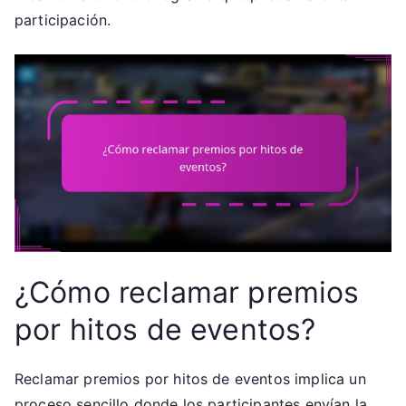
participación.
¿Cómo reclamar premios
por hitos de eventos?
Reclamar premios por hitos de eventos implica un
proceso sencillo donde los participantes envían la