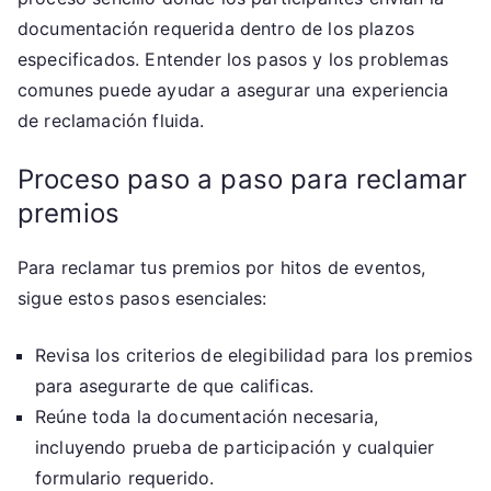
documentación requerida dentro de los plazos
especificados. Entender los pasos y los problemas
comunes puede ayudar a asegurar una experiencia
de reclamación fluida.
Proceso paso a paso para reclamar
premios
Para reclamar tus premios por hitos de eventos,
sigue estos pasos esenciales:
Revisa los criterios de elegibilidad para los premios
para asegurarte de que calificas.
Reúne toda la documentación necesaria,
incluyendo prueba de participación y cualquier
formulario requerido.