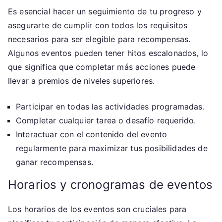
Es esencial hacer un seguimiento de tu progreso y
asegurarte de cumplir con todos los requisitos
necesarios para ser elegible para recompensas.
Algunos eventos pueden tener hitos escalonados, lo
que significa que completar más acciones puede
llevar a premios de niveles superiores.
Participar en todas las actividades programadas.
Completar cualquier tarea o desafío requerido.
Interactuar con el contenido del evento
regularmente para maximizar tus posibilidades de
ganar recompensas.
Horarios y cronogramas de eventos
Los horarios de los eventos son cruciales para