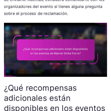
organizadores del evento si tienes alguna pregunta
sobre el proceso de reclamación.
¿Qué recompensas
adicionales están
disponibles en los eventos