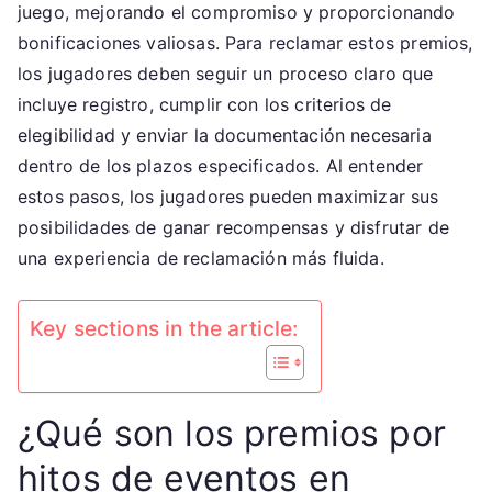
del
juego, mejorando el compromiso y proporcionando
evento:
bonificaciones valiosas. Para reclamar estos premios,
premios
los jugadores deben seguir un proceso claro que
por
incluye registro, cumplir con los criterios de
hitos
elegibilidad y enviar la documentación necesaria
del
dentro de los plazos especificados. Al entender
evento,
estos pasos, los jugadores pueden maximizar sus
participaci
en
posibilidades de ganar recompensas y disfrutar de
el
una experiencia de reclamación más fluida.
evento,
recompens
Key sections in the article:
adicionales
¿Qué son los premios por
hitos de eventos en