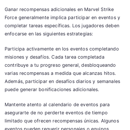
Ganar recompensas adicionales en Marvel Strike
Force generalmente implica participar en eventos y
completar tareas específicas. Los jugadores deben
enfocarse en las siguientes estrategias:
Participa activamente en los eventos completando
misiones y desafíos. Cada tarea completada
contribuye a tu progreso general, desbloqueando
varias recompensas a medida que alcanzas hitos.
Además, participar en desafíos diarios y semanales
puede generar bonificaciones adicionales.
Mantente atento al calendario de eventos para
asegurarte de no perderte eventos de tiempo
limitado que ofrecen recompensas únicas. Algunos
eventos pueden requerir personajes o equipos