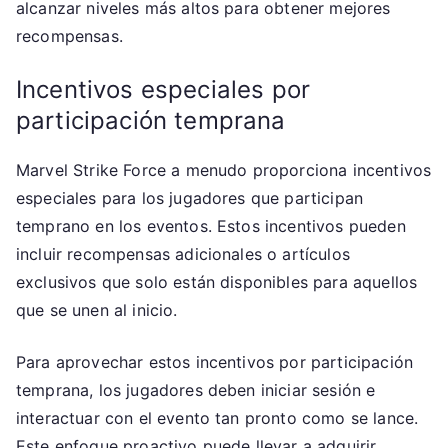
alcanzar niveles más altos para obtener mejores
recompensas.
Incentivos especiales por
participación temprana
Marvel Strike Force a menudo proporciona incentivos
especiales para los jugadores que participan
temprano en los eventos. Estos incentivos pueden
incluir recompensas adicionales o artículos
exclusivos que solo están disponibles para aquellos
que se unen al inicio.
Para aprovechar estos incentivos por participación
temprana, los jugadores deben iniciar sesión e
interactuar con el evento tan pronto como se lance.
Este enfoque proactivo puede llevar a adquirir