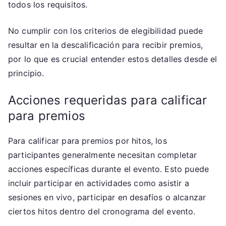
todos los requisitos.
No cumplir con los criterios de elegibilidad puede
resultar en la descalificación para recibir premios,
por lo que es crucial entender estos detalles desde el
principio.
Acciones requeridas para calificar
para premios
Para calificar para premios por hitos, los
participantes generalmente necesitan completar
acciones específicas durante el evento. Esto puede
incluir participar en actividades como asistir a
sesiones en vivo, participar en desafíos o alcanzar
ciertos hitos dentro del cronograma del evento.