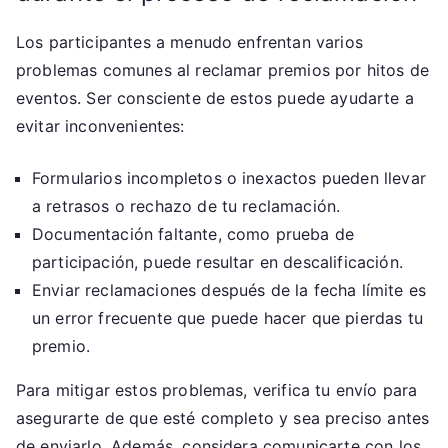
Los participantes a menudo enfrentan varios
problemas comunes al reclamar premios por hitos de
eventos. Ser consciente de estos puede ayudarte a
evitar inconvenientes:
Formularios incompletos o inexactos pueden llevar
a retrasos o rechazo de tu reclamación.
Documentación faltante, como prueba de
participación, puede resultar en descalificación.
Enviar reclamaciones después de la fecha límite es
un error frecuente que puede hacer que pierdas tu
premio.
Para mitigar estos problemas, verifica tu envío para
asegurarte de que esté completo y sea preciso antes
de enviarlo. Además, considera comunicarte con los