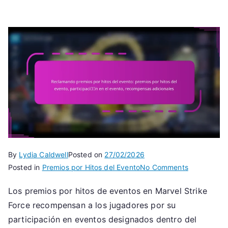
By
Lydia Caldwell
Posted on
27/02/2026
on
Posted in
Premios por Hitos del Evento
No Comments
Reclamand
Los premios por hitos de eventos en Marvel Strike
premios
Force recompensan a los jugadores por su
por
hitos
participación en eventos designados dentro del