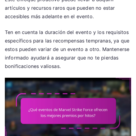
artículos y recursos raros que pueden no estar
accesibles más adelante en el evento.
Ten en cuenta la duración del evento y los requisitos
específicos para las recompensas tempranas, ya que
estos pueden variar de un evento a otro. Mantenerse
informado ayudará a asegurar que no te pierdas
bonificaciones valiosas.